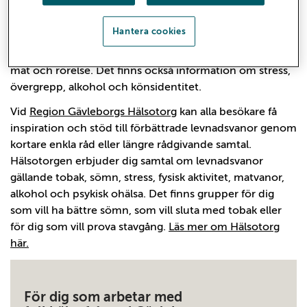
På sidan
Liv & Hälsa
, får du information om hur kroppen
Hantera cookies
fungerar och råd om hur du kan leva hälsosamt. Du kan
läsa om psykisk hälsa, sexuell hälsa, tandhälsa och om
mat och rörelse. Det finns också information om stress,
övergrepp, alkohol och könsidentitet.
Vid
Region Gävleborgs Hälsotorg
kan alla besökare få
inspiration och stöd till förbättrade levnadsvanor genom
kortare enkla råd eller längre rådgivande samtal.
Hälsotorgen erbjuder dig samtal om levnadsvanor
gällande tobak, sömn, stress, fysisk aktivitet, matvanor,
alkohol och psykisk ohälsa. Det finns grupper för dig
som vill ha bättre sömn, som vill sluta med tobak eller
för dig som vill prova stavgång.
Läs mer om Hälsotorg
här.
För dig som arbetar med