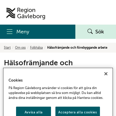
Meny
Sök
Start
Om oss
Folkhälsa
Hälsofrämjande och förebyggande arbete
Hälsofrämjande och
förebyggande arbete
Cookies
Region Gävleborgs hälsofrämjande och
På Region Gävleborg använder vi cookies för att göra din
förebyggande arbete handlar om att främja hälsa
upplevelse på webbplatsen så bra som möjligt. Du kan alltid
och stärka eller bibehålla människors fysiska,
ändra dina inställningar genom att klicka på Hantera cookies.
psykiska och sociala välbefinnande. Detta genom att
stärka tilltron till den egna förmågan och öka
Avvisa alla
Acceptera alla cookies
kontrollen över den egna hälsan.