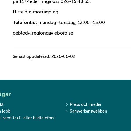
på 1177 eller ringa oss 026-15 48 55.
Hitta din mottagning
Telefontid:
måndag–torsdag, 13.00–15.00
geblod@regiongavleborg.se
Senast uppdaterad:
2026-06-02
ägar
kt
Press och media
a jobb
Samverkanswebben
l samt text- eller bildtelefoni