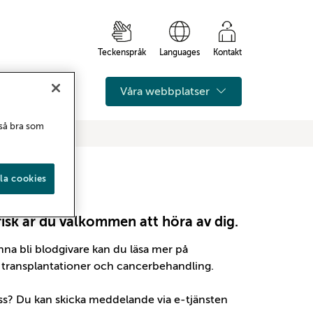
Teckenspråk
Languages
Kontakt
Våra webbplatser
 så bra som
la cookies
frisk är du välkommen att höra av dig.
kunna bli blodgivare kan du läsa mer på
r, transplantationer och cancerbehandling.
s? Du kan skicka meddelande via e-tjänsten