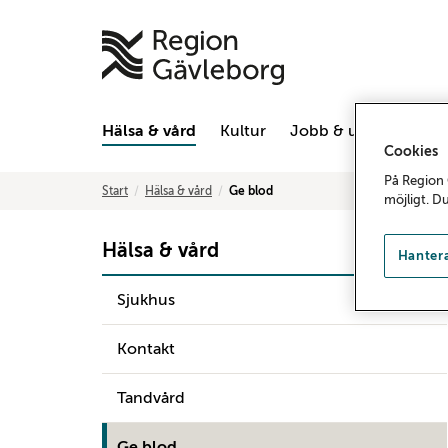
Hälsa & vård
Kultur
Jobb & utbildning
Cookies
På Region 
Start
Hälsa & vård
Ge blod
möjligt. D
Hälsa & vård
Hantera
Sjukhus
Kontakt
Tandvård
Ge blod