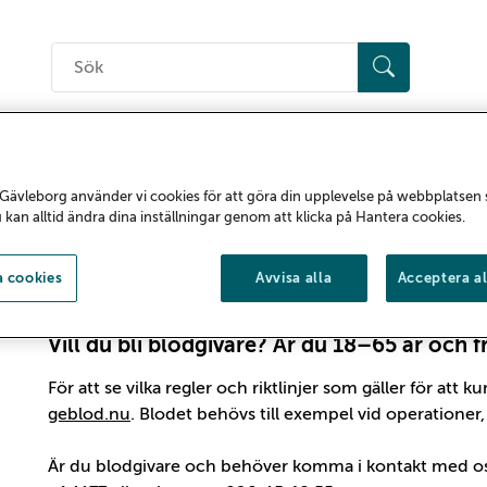
Sök
på
hemsidan
Regional utveckling
Politik
Om oss
A-Ö
Gävleborg använder vi cookies för att göra din upplevelse på webbplatsen
u kan alltid ändra dina inställningar genom att klicka på Hantera cookies.
Ge blod
 cookies
Avvisa alla
Acceptera al
Vill du bli blodgivare? Är du 18–65 år och 
För att se vilka regler och riktlinjer som gäller för att 
geblod.nu
. Blodet behövs till exempel vid operatione
Är du blodgivare och behöver komma i kontakt med os