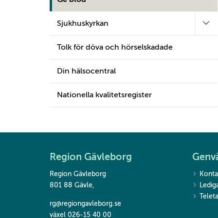
Sjukhuskyrkan
Tolk för döva och hörselskadade
Din hälsocentral
Nationella kvalitetsregister
Region Gävleborg
Genv
Region Gävleborg
Konta
801 88 Gävle
,
Ledig
Teleta
rg@regiongavleborg.se
växel 026-15 40 00